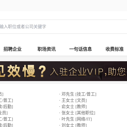
招聘企业
职场资讯
一句话信息
收费标准
员]
· 邓先生 [技工/普工]
工/普工]
· 王女士 [文员]
政/后勤]
· 俞女士 [教师]
业员]
· 张女士 [其他职位]
工/普工]
· 叶先生 [网络/IT]
政/后勤]
· 刘女士 [教师]