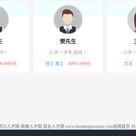
生
樊先生
中
41岁
中专/技校
32岁
00-8000元
技工/普工
4000-5000元
文员
武川人才网
商南人才网
延长人才网
www.huashengwenxue.com官网首页
兴